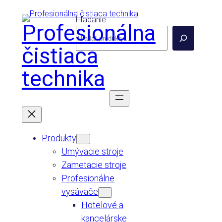
Prejsť
Hľadanie
na
Profesionálna
obsah
čistiaca
technika
Produkty
Umývacie stroje
Zametacie stroje
Profesionálne
vysávače
Hotelové a
kancelárske