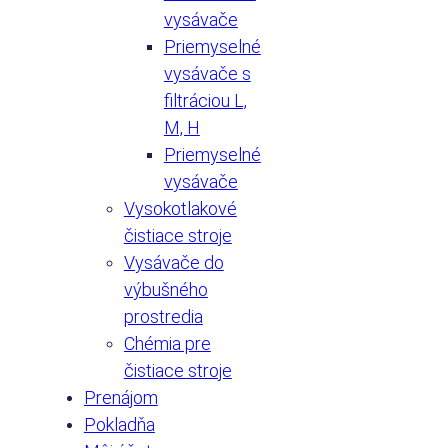
vysávače
Priemyselné
vysávače s
filtráciou L,
M, H
Priemyselné
vysávače
Vysokotlakové
čistiace stroje
Vysávače do
výbušného
prostredia
Chémia pre
čistiace stroje
Prenájom
Pokladňa