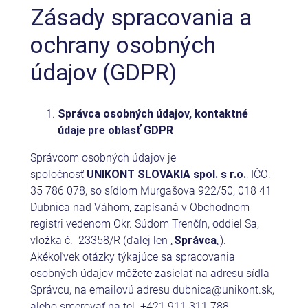
Zásady spracovania a
ochrany osobných
údajov (GDPR)
Správca osobných údajov, kontaktné
údaje pre oblasť GDPR
Správcom osobných údajov je
spoločnosť
UNIKONT SLOVAKIA spol. s r.o.
, IČO:
35 786 078, so sídlom Murgašova 922/50, 018 41
Dubnica nad Váhom, zapísaná v Obchodnom
registri vedenom Okr. Súdom Trenčín, oddiel Sa,
vložka č. 23358/R (ďalej len „
Správca
„).
Akékoľvek otázky týkajúce sa spracovania
osobných údajov môžete zasielať na adresu sídla
Správcu, na emailovú adresu dubnica@unikont.sk,
alebo smerovať na tel. +421 911 311 788.